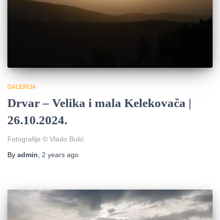
GALERIJA
Drvar – Velika i mala Kelekovača |
26.10.2024.
Fotografije © Vlado Bulić
By
admin
,
2 years
ago