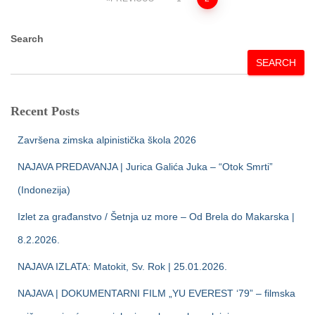
Posts
pagination
Search
SEARCH
Recent Posts
Završena zimska alpinistička škola 2026
NAJAVA PREDAVANJA | Jurica Galića Juka – “Otok Smrti”
(Indonezija)
Izlet za građanstvo / Šetnja uz more – Od Brela do Makarska |
8.2.2026.
NAJAVA IZLATA: Matokit, Sv. Rok | 25.01.2026.
NAJAVA | DOKUMENTARNI FILM „YU EVEREST ‘79” – filmska