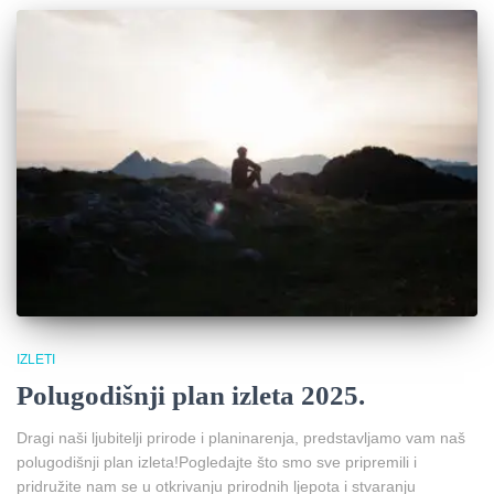
IZLETI
Polugodišnji plan izleta 2025.
Dragi naši ljubitelji prirode i planinarenja, predstavljamo vam naš
polugodišnji plan izleta!Pogledajte što smo sve pripremili i
pridružite nam se u otkrivanju prirodnih ljepota i stvaranju