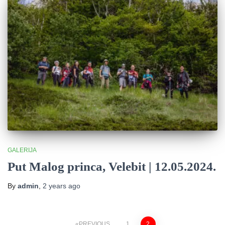
GALERIJA
Put Malog princa, Velebit | 12.05.2024.
By
admin
,
2 years
ago
PREVIOUS
1
2