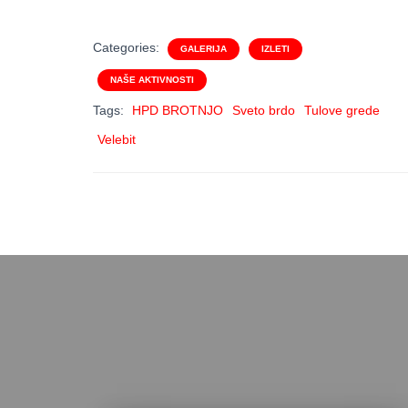
Categories:
GALERIJA
IZLETI
NAŠE AKTIVNOSTI
Tags:
HPD BROTNJO
Sveto brdo
Tulove grede
Velebit