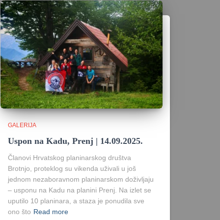
GALERIJA
Uspon na Kadu, Prenj | 14.09.2025.
Članovi Hrvatskog planinarskog društva
Brotnjo, proteklog su vikenda uživali u još
jednom nezaboravnom planinarskom doživljaju
– usponu na Kadu na planini Prenj. Na izlet se
uputilo 10 planinara, a staza je ponudila sve
ono što
Read more