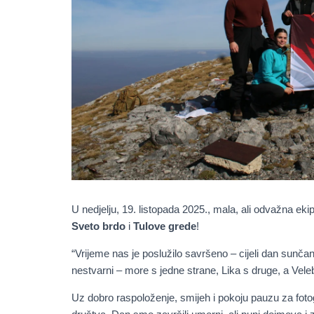
U nedjelju, 19. listopada 2025., mala, ali odvažna eki
Sveto brdo
i
Tulove grede
!
“Vrijeme nas je poslužilo savršeno – cijeli dan sunčano
nestvarni – more s jedne strane, Lika s druge, a Vel
Uz dobro raspoloženje, smijeh i pokoju pauzu za fotogr