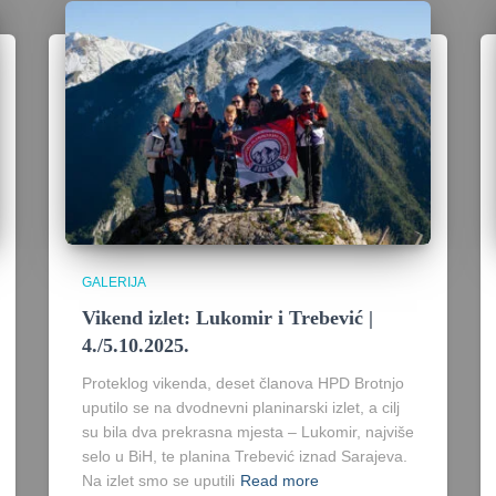
GALERIJA
Vikend izlet: Lukomir i Trebević |
4./5.10.2025.
Proteklog vikenda, deset članova HPD Brotnjo
uputilo se na dvodnevni planinarski izlet, a cilj
su bila dva prekrasna mjesta – Lukomir, najviše
selo u BiH, te planina Trebević iznad Sarajeva.
Na izlet smo se uputili
Read more