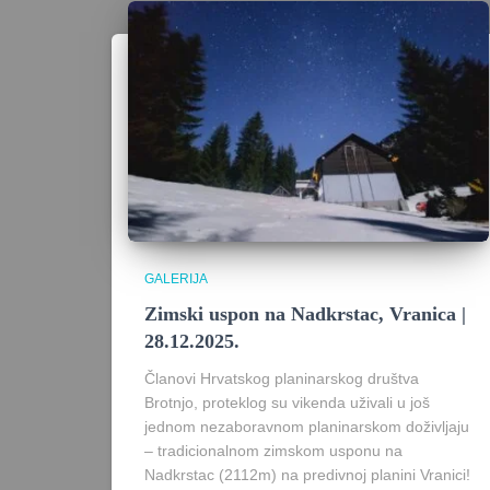
GALERIJA
Zimski uspon na Nadkrstac, Vranica |
28.12.2025.
Članovi Hrvatskog planinarskog društva
Brotnjo, proteklog su vikenda uživali u još
jednom nezaboravnom planinarskom doživljaju
– tradicionalnom zimskom usponu na
Nadkrstac (2112m) na predivnoj planini Vranici!