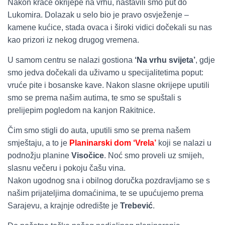
Nakon kraće okrijepe na vrhu, nastavili smo put do
Lukomira. Dolazak u selo bio je pravo osvježenje –
kamene kućice, stada ovaca i široki vidici dočekali su nas
kao prizori iz nekog drugog vremena.
U samom centru se nalazi gostiona
‘Na vrhu svijeta’
, gdje
smo jedva dočekali da uživamo u specijalitetima poput:
vruće pite i bosanske kave. Nakon slasne okrijepe uputili
smo se prema našim autima, te smo se spuštali s
prelijepim pogledom na kanjon Rakitnice.
Čim smo stigli do auta, uputili smo se prema našem
smještaju, a to je
Planinarski dom ‘Vrela’
koji se nalazi u
podnožju planine
Visočice
. Noć smo proveli uz smijeh,
slasnu večeru i pokoju čašu vina.
Nakon ugodnog sna i obilnog doručka pozdravljamo se s
našim prijateljima domaćinima, te se upućujemo prema
Sarajevu, a krajnje odredište je
Trebević
.