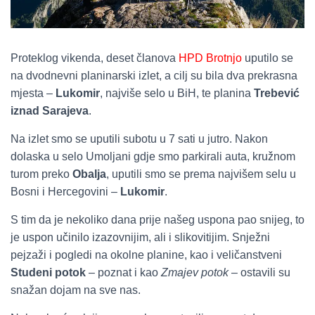
Proteklog vikenda, deset članova
HPD Brotnjo
uputilo se
na dvodnevni planinarski izlet, a cilj su bila dva prekrasna
mjesta –
Lukomir
, najviše selo u BiH, te planina
Trebević
iznad Sarajeva
.
Na izlet smo se uputili subotu u 7 sati u jutro. Nakon
dolaska u selo Umoljani gdje smo parkirali auta, kružnom
turom preko
Obalja
, uputili smo se prema najvišem selu u
Bosni i Hercegovini –
Lukomir
.
S tim da je nekoliko dana prije našeg uspona pao snijeg, to
je uspon učinilo izazovnijim, ali i slikovitijim. Snježni
pejzaži i pogledi na okolne planine, kao i veličanstveni
Studeni potok
– poznat i kao
Zmajev potok
– ostavili su
snažan dojam na sve nas.