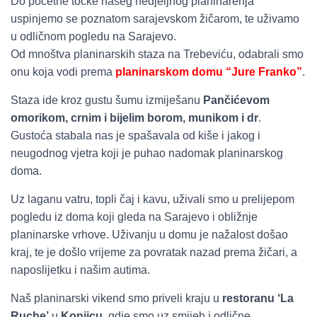
Do početne točke našeg nedjeljnog planinarenja
uspinjemo se poznatom sarajevskom žičarom, te uživamo
u odličnom pogledu na Sarajevo.
Od mnoštva planinarskih staza na Trebeviću, odabrali smo
onu koja vodi prema
planinarskom domu “Jure Franko”
.
Staza ide kroz gustu šumu izmiješanu
Pančićevom
omorikom, crnim i bijelim borom, munikom i dr
.
Gustoća stabala nas je spašavala od kiše i jakog i
neugodnog vjetra koji je puhao nadomak planinarskog
doma.
Uz laganu vatru, topli čaj i kavu, uživali smo u prelijepom
pogledu iz doma koji gleda na Sarajevo i obližnje
planinarske vrhove. Uživanju u domu je nažalost došao
kraj, te je došlo vrijeme za povratak nazad prema žičari, a
naposlijetku i našim autima.
Naš planinarski vikend smo priveli kraju u
restoranu ‘La
Ruche’
u
Konjicu
, gdje smo uz smijeh i odlične