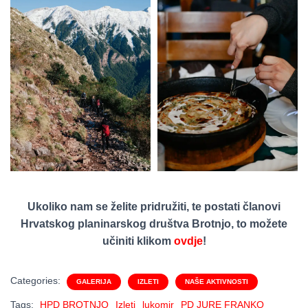
Ukoliko nam se želite pridružiti, te postati članovi
Hrvatskog planinarskog društva Brotnjo, to možete
učiniti klikom
ovdje
!
Categories:
GALERIJA
IZLETI
NAŠE AKTIVNOSTI
Tags:
HPD BROTNJO
Izleti
lukomir
PD JURE FRANKO